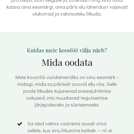
kaasa oma eesmärgi, oma päris elu lahendust vajavad
olukorrad ja valmisoleku liikuda.
Kuidas meie koostöö välja näeb?
Mida oodata
Meie koostöö vundamendiks on sinu eesmärk –
midagi, mida sa päriselt soovid ellu viia. Selle
poole liikudes kujunevad enesejuhtimise
oskused, mis muudavad tegutsemise
järjepidevaks ja süsteemseks.
Sa oled valmis vaatama ausalt otsa
sellele, kus sinu liikumine katkeb — nii ei