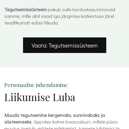
Tegutsemissüsteem
pakub sulle korduvkasutatavaid
samme, mille abil saad iga järgmise katkestuse järel
teadlikumalt edasi liikuda.
Vaata: Tegutsemissüsteem
Personaalne juhendamine
Liikumise Luba
Muuda tegutsemine kergemaks, sunnivabaks ja
süsteemseks
, õppides kolme baasoskust, millele püsiv
muutus toetub: mõtete märkamist, tunnete juhtimist ja