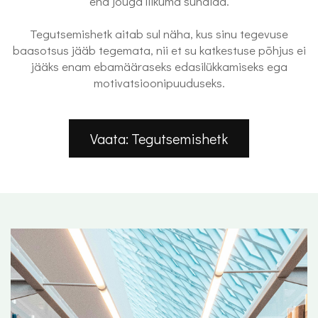
end jõuga liikuma sundida.
Tegutsemishetk aitab sul näha, kus sinu tegevuse
baasotsus jääb tegemata, nii et su katkestuse põhjus ei
jääks enam ebamääraseks edasilükkamiseks ega
motivatsioonipuuduseks.
Vaata: Tegutsemishetk