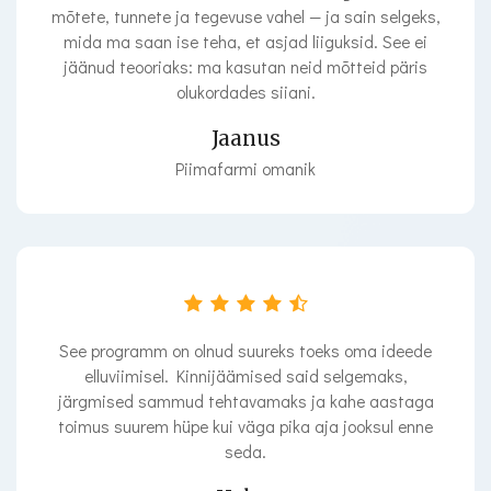
mõtete, tunnete ja tegevuse vahel — ja sain selgeks,
mida ma saan ise teha, et asjad liiguksid. See ei
jäänud teooriaks: ma kasutan neid mõtteid päris
olukordades siiani.
Jaanus
Piimafarmi omanik
See programm on olnud suureks toeks oma ideede
elluviimisel. Kinnijäämised said selgemaks,
järgmised sammud tehtavamaks ja kahe aastaga
toimus suurem hüpe kui väga pika aja jooksul enne
seda.