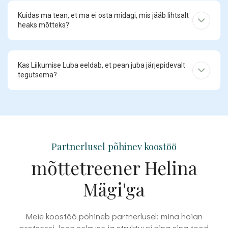
Kuidas ma tean, et ma ei osta midagi, mis jääb lihtsalt
heaks mõtteks?
Kas Liikumise Luba eeldab, et pean juba järjepidevalt
tegutsema?
Partnerlusel põhinev koostöö
mõttetreener Helina
Mägi'ga
Meie koostöö põhineb partnerlusel: mina hoian
protsessi, loon selguse ja struktuuri ning sina tood