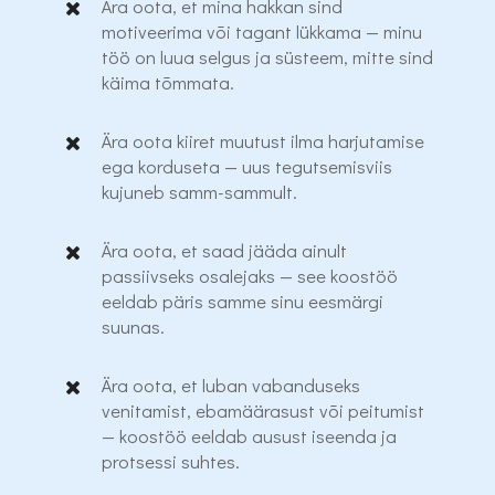
Ära oota, et mina hakkan sind
motiveerima või tagant lükkama — minu
töö on luua selgus ja süsteem, mitte sind
käima tõmmata.
Ära oota kiiret muutust ilma harjutamise
ega korduseta — uus tegutsemisviis
kujuneb samm-sammult.
Ära oota, et saad jääda ainult
passiivseks osalejaks — see koostöö
eeldab päris samme sinu eesmärgi
suunas.
Ära oota, et luban vabanduseks
venitamist, ebamäärasust või peitumist
— koostöö eeldab ausust iseenda ja
protsessi suhtes.