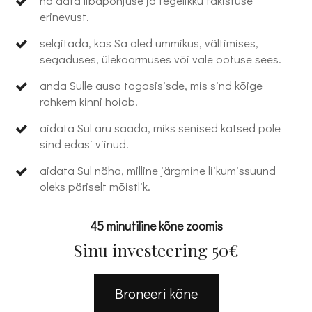
näidata libapõhjuse ja tegelikku takistuse
erinevust.
selgitada, kas Sa oled ummikus, vältimises,
segaduses, ülekoormuses või vale ootuse sees.
anda Sulle ausa tagasisisde, mis sind kõige
rohkem kinni hoiab.
aidata Sul aru saada, miks senised katsed pole
sind edasi viinud.
aidata Sul näha, milline järgmine liikumissuund
oleks päriselt mõistlik.
45 minutiline kõne zoomis
Sinu investeering 50€
Broneeri kõne