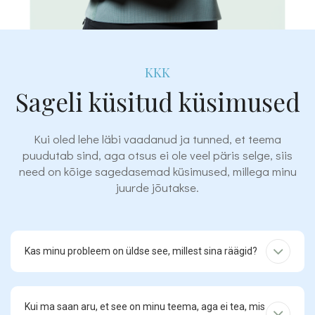
KKK
Sageli küsitud küsimused
Kui oled lehe läbi vaadanud ja tunned, et teema
puudutab sind, aga otsus ei ole veel päris selge, siis
need on kõige sagedasemad küsimused, millega minu
juurde jõutakse.
Kas minu probleem on üldse see, millest sina räägid?
Kui ma saan aru, et see on minu teema, aga ei tea, mis