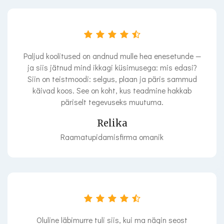
Paljud koolitused on andnud mulle hea enesetunde —
ja siis jätnud mind ikkagi küsimusega: mis edasi?
Siin on teistmoodi: selgus, plaan ja päris sammud
käivad koos. See on koht, kus teadmine hakkab
päriselt tegevuseks muutuma.
Relika
Raamatupidamisfirma omanik
Oluline läbimurre tuli siis, kui ma nägin seost