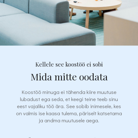
Kellele see koostöö ei sobi
Mida mitte oodata
Koostöö minuga ei tähenda kiire muutuse
lubadust ega seda, et keegi teine teeb sinu
eest vajaliku töö ära. See sobib inimesele, kes
on valmis ise kaasa tulema, päriselt katsetama
ja andma muutusele aega.