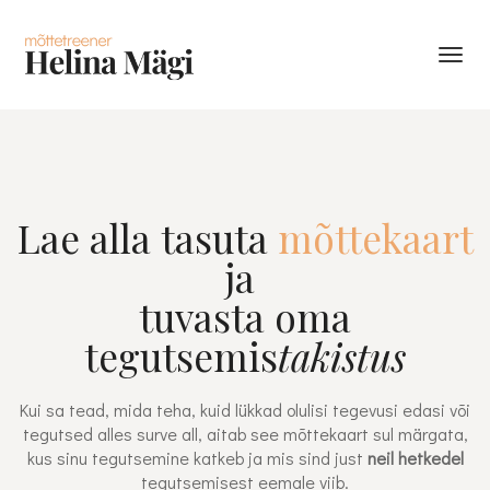
Toggl
navig
Lae alla tasuta
mõttekaart
ja
tuvasta oma
tegutsemis
takistus
Kui sa tead, mida teha, kuid lükkad olulisi tegevusi edasi või
tegutsed alles surve all, aitab see mõttekaart sul märgata,
kus sinu tegutsemine katkeb ja mis sind just
neil hetkedel
tegutsemisest eemale viib.