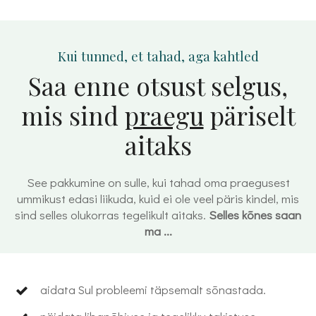
Kui tunned, et tahad, aga kahtled
Saa enne otsust selgus,
mis sind
praegu
päriselt
aitaks
See pakkumine on sulle, kui tahad oma praegusest
ummikust edasi liikuda, kuid ei ole veel päris kindel, mis
sind selles olukorras tegelikult aitaks.
Selles kõnes saan
ma ...
aidata Sul probleemi täpsemalt sõnastada.