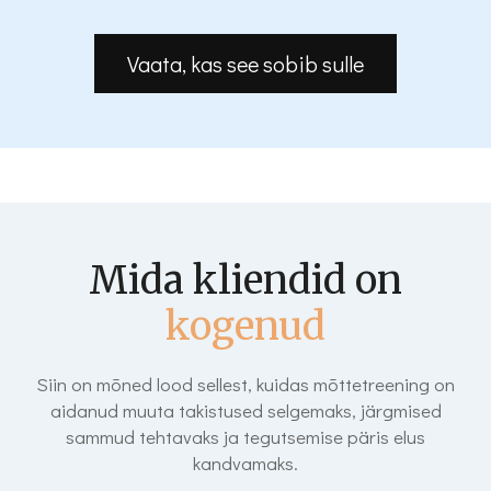
Vaata, kas see sobib sulle
Mida kliendid on
kogenud
Siin on mõned lood sellest, kuidas mõttetreening on
aidanud muuta takistused selgemaks, järgmised
sammud tehtavaks ja tegutsemise päris elus
kandvamaks.