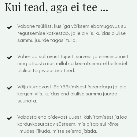
Kui tead, aga ei tee ...
Vabane tsüklist, kus iga väiksem ebamugavus su
tegutsemise katkestab, ja leia viis, kuidas olulise
sammu juurde tagasi tulla.
Vähenda sõltuvust tujust, survest ja enesesunnist
ning otsusta ise, millal sa keerulisematel hetkedel
olulise tegevuse ära teed.
Välju kurnavast läbirääkimisest iseendaga ja leia
kergem viis, kuidas end olulise sammu juurde
suunata.
Vabasta end pidevast uuesti käivitamisest ja loo
korduvkasutatav süsteem, mis aitab sul tõrke
ilmudes liikuda, mitte seisma jääda.