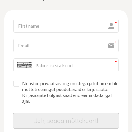
Nõustun privaatsustingimustega ja luban endale
mõttetreeningut puudutavaid e-kirju saata.
Kirjasaajate hulgast saad end eemaldada igal
ajal.
Jah, saada mõttekaart!