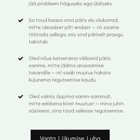
jää probleem häguseks ega üldiseks.
Sa tood kaasa oma päris elu olukorrad,
mitte ideaalset pilti endast — nii saame
töötada sellega, mis sind päriselt praegu
takistab.
Oled nõus katsetama väikseid päris
samme, mitte jääma arusaamise
tasandile — nii saab muutus hakata
kujunema tegutsemise kaudu.
Oled valmis õppima samm-sammult,
mitte eeldama kiiret muutust — mina juhin
süsteemi, sina tood sellesse tegutsemise.
Vaata Liikumise Luba