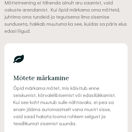
Mõttetreening ei tähenda ainult aru saamist, vaid
oskuste arendamist. Kui õpid märkama oma mõtteid,
juhtima oma tundeid ja tegutsema ilma sisemise
sunduseta, hakkab muutuma ka see, kuidas sa päris elus
edasi liigud.
Mõtete märkamine
Õpid märkama mõtet, mis käivitub enne
seiskumist, kõrvalelibisemist või edasilükkamist.
Kui see koht muutub sulle nähtavaks, ei pea sa
enam jääma automaatselt vana mustri sisse,
vaid saad hakata looma rohkem selgust ja
teadlikumat sisemist suunda.