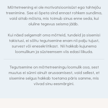
Mõttetreening ei ole motivatsioonisüst ega tahtejõu
treenimine. See ei õpeta sind ennast rohkem sundima,
vaid aitab mõista, mis toimub sinus enne seda, kui
oluline tegevus seisma jääb.
Kui näed selgemalt oma mõtteid, tundeid ja sisemisi
takistusi, ei sõltu tegutsemine enam nii palju tujust,
survest või enesekriitikast. Nii hakkab kujunema
loomulikum ja süsteemsem viis edasi liikuda.
Tegutsemine on mõttetreeningu loomulik osa, sest
muutus ei sünni ainult arusaamisest, vaid sellest, et
sisemine selgus hakkab toetama päris samme, mis
viivad sinu eesmärgini.