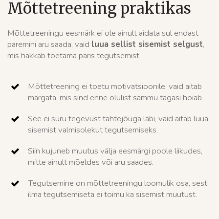
Mõttetreening praktikas
Mõttetreeningu eesmärk ei ole ainult aidata sul endast
paremini aru saada, vaid
luua sellist sisemist selgust
,
mis hakkab toetama päris tegutsemist.
Mõttetreening ei toetu motivatsioonile, vaid aitab
märgata, mis sind enne olulist sammu tagasi hoiab.
See ei suru tegevust tahtejõuga läbi, vaid aitab luua
sisemist valmisolekut tegutsemiseks.
Siin kujuneb muutus välja eesmärgi poole liikudes,
mitte ainult mõeldes või aru saades.
Tegutsemine on mõttetreeningu loomulik osa, sest
ilma tegutsemiseta ei toimu ka sisemist muutust.