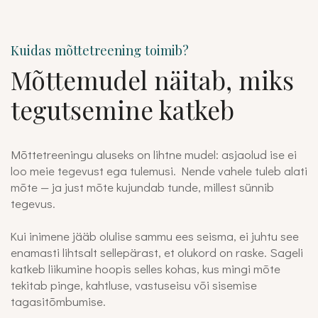
Kuidas mõttetreening toimib?
Mõttemudel näitab, miks
tegutsemine katkeb
Mõttetreeningu aluseks on lihtne mudel: asjaolud ise ei
loo meie tegevust ega tulemusi. Nende vahele tuleb alati
mõte — ja just mõte kujundab tunde, millest sünnib
tegevus.
Kui inimene jääb olulise sammu ees seisma, ei juhtu see
enamasti lihtsalt sellepärast, et olukord on raske. Sageli
katkeb liikumine hoopis selles kohas, kus mingi mõte
tekitab pinge, kahtluse, vastuseisu või sisemise
tagasitõmbumise.