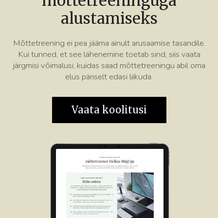
mõttetreeninguga
alustamiseks
Mõttetreening ei pea jääma ainult arusaamise tasandile.
Kui tunned, et see lähenemine toetab sind, siis vaata
järgmisi võimalusi, kuidas saad mõttetreeningu abil oma
elus päriselt edasi liikuda.
Vaata koolitusi