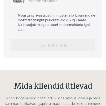
Nõustun privaatsustingimustega ja luban endale
mõttetreeningut puudutavaid e-kirju saata.
Kirjasaajate hulgast saad end eemaldada igal
ajal.
Lae kohe alla
Mida kliendid ütlevad
Need kogemused näitavad, kuidas selgus, otsus ja päris
sammud hakkavad ajapikku muutma seda, kuidas inimene